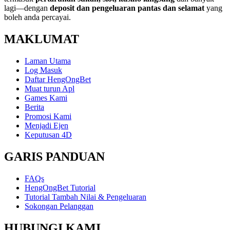
lagi—dengan
deposit dan pengeluaran pantas dan selamat
yang
boleh anda percayai.
MAKLUMAT
Laman Utama
Log Masuk
Daftar HengOngBet
Muat turun Apl
Games Kami
Berita
Promosi Kami
Menjadi Ejen
Keputusan 4D
GARIS PANDUAN
FAQs
HengOngBet Tutorial
Tutorial Tambah Nilai & Pengeluaran
Sokongan Pelanggan
HUBUNGI KAMI