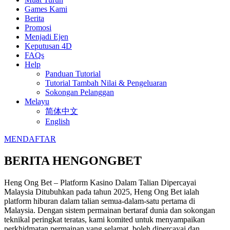
Games Kami
Berita
Promosi
Menjadi Ejen
Keputusan 4D
FAQs
Help
Panduan Tutorial
Tutorial Tambah Nilai & Pengeluaran
Sokongan Pelanggan
Melayu
简体中文
English
MENDAFTAR
BERITA HENGONGBET
Heng Ong Bet – Platform Kasino Dalam Talian Dipercayai
Malaysia Ditubuhkan pada tahun 2025, Heng Ong Bet ialah
platform hiburan dalam talian semua-dalam-satu pertama di
Malaysia. Dengan sistem permainan bertaraf dunia dan sokongan
teknikal peringkat teratas, kami komited untuk menyampaikan
perkhidmatan permainan yang selamat, boleh dipercayai dan